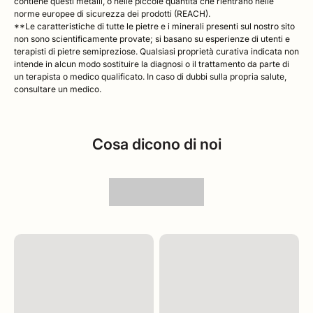
contiene questi metalli, o nelle piccole quantità che rientrano nelle
norme europee di sicurezza dei prodotti (REACH).
**Le caratteristiche di tutte le pietre e i minerali presenti sul nostro sito
non sono scientificamente provate; si basano su esperienze di utenti e
terapisti di pietre semipreziose. Qualsiasi proprietà curativa indicata non
intende in alcun modo sostituire la diagnosi o il trattamento da parte di
un terapista o medico qualificato. In caso di dubbi sulla propria salute,
consultare un medico.
Cosa dicono di noi